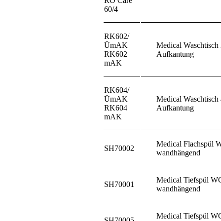
RO Care
60/4
RK602/
ÜmAK
Medical Waschtisch 
RK602
Aufkantung
mAK
RK604/
ÜmAK
Medical Waschtisch 
RK604
Aufkantung
mAK
Medical Flachspül 
SH70002
wandhängend
Medical Tiefspül W
SH70001
wandhängend
Medical Tiefspül W
SH70005