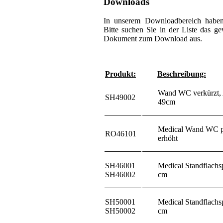
Downloads
In unserem Downloadbereich haben 
Bitte suchen Sie in der Liste das 
Dokument zum Download aus.
Produkt:
Beschreibung:
Wand WC verkürzt,
SH49002
49cm
Medical Wand WC p
RO46101
erhöht
SH46001
Medical Standflach
SH46002
cm
SH50001
Medical Standflach
SH50002
cm